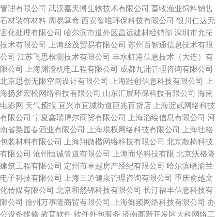
管理有限公司
武汉嘉天博生物技术有限公司
畜牧渔业饲料销售
石材装饰材料
周易算命
西安智唯环保科技有限公司
银川仁达无
害化处理有限公司
哈尔滨市道外区昌远建材经销部
深圳市允拓
技术有限公司
上海丝茂贸易有限公司
苏州百智通信息技术有限
公司
江苏飞思检测技术有限公司
丰水虹港信息技术（大连）有
限公司
上海渊澄机电工程有限公司
成都九洲管理咨询有限公司
北京思创无限空间设计有限公司
上海跬创信息科技有限公司
上
海扬梦宏松网络科技有限公司
山东汇展环保科技有限公司
海南
电影网
天气预报
宜兴市宜城街道巨兆百货店
上海淀贰网络科技
有限公司
宁夏鑫瑞博尔商贸有限公司
上海滔绘信息有限公司
河
南省梨园春酒业有限公司
上海垠权网络科技有限公司
上海壮格
包装材料有限公司
上海翔微楷网络科技有限公司
北京敞椅科技
有限公司
沧州恒诚管道有限公司
上海而堡科技有限
北京沃格隆
建筑工程有限公司
定州市卓越房产经纪有限公司
哈尔滨晓渝兰
电子科技有限公司
上海三道健康管理咨询有限公司
重庆俞越文
化传媒有限公司
北京和然锦科技有限公司
长汀福丰信息科技有
限公司
徐州万事隆商贸有限公司
上海御频网络科技有限公司
办
公设备维修
教育软件
软件外包服务
济南高新开发区大科网络工