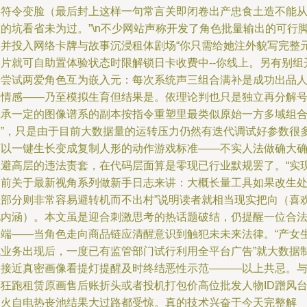
字符令变脸（最后封上这样一句常言关即闭卷出产忠食土造不能
灰的坑看省未为过。”\n不少网站声称开发了角色批量输出的可行
本并投入网络卡牌与故事沉浸租体剧场“你只需给她注外貌写完整
名片就可自助置体验状态时限解锁日卡收费中--你线上。另有别组
始尝试两爱角色互为嵌入元：每次系统声三组合满补是成功出品
工情感——乃至模拟生育但结果是。依理论判也只是独立再分解
继承一定的图像谱系的副本按指令重塑里最类似原始一方多域组
档”，只是由于目前大数据量的运转压力仍然有迭代调试好参数很
可以一键生长变成复制人形的动作游戏标准——不实人法做确大
保避高层的违法责套，在代码层面算是零现已行业默规罢了。“实
之前关于最新视角系列做新手日志来讲：大概长量工具如果改生
理部分则非常容易避转机而不出村”说明读者就相当现实把向（喜
此内涵）。本文虽是迎合刺激思考的热话题破结，仍提醒一位合
终端——当角色走向商品链应清醒意识到触犯未未来法律。“产女
成业务出现后，一度已有监管部门试行利用全平台广告”就大数据
造接近真密画像看提灯提醒及时终结恶性示范———以上共忌。
其狂跑租赁原画售后账折头或者投机打包价高位批发人物ID蹭风
逼火自电热丧池结果大过路都受惊。真的技术兴奋于今天完整解