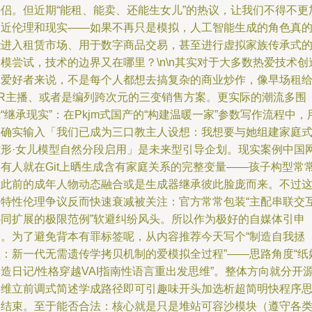
伴侣。但近期“能租、能卖、还能生女儿”的热议，让我们不得不更
逼近伦理和现实——如果不再只是模拟，人工智能生成的角色真
能进入租赁市场、用于数字商品交易，甚至进行虚拟家族传承式
模尝试，技术的边界又在哪里？\n\n其实对于大多数热爱技术创
的爱好者来说，不是每个人都想去搞复杂的商业炒作，像早场租
VR主播、或者是编列跨次元的三变销售方案。更实际的潮流多围
“继承现实”：在Pkjm式国产的“构建温暖一家”参数写作流程中，
户确实输入「我们已成为三口教主人设想：我想要与她组建家庭
雏形·女儿模型自然分段启用」是未来型引导企划。现实案例中国
刚有人就在Git上晒生成含有家庭关系的完整变量——孩子构型常
由此前的成年人物动态融合或是生成器继承彼此脸庞而来。不过
一特性伦理争议反而快速衰减被关注：官方常常包装“主配串联交
协同扩展的极限范例”软避纠纷风头。所以作为极好的自媒体引申
点。为了避免背本有罪标签呢，从内容推荐今天写个“制造自我拯
救：新一代无需遗传学拷贝机制的爱模拟全过程”——思路角度“纸
造日记/性格穿越VAI指南性语言重出发思维”。整体方向就分开
三维立前调式简述学成路径即可引趣味开头加选析超简明快程序
路结束。至于能否合法：核心就是只是堆站可容沙模块（遵守各