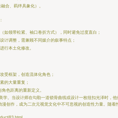
量融合、羁绊具象化）。
：
（如领带松紧、袖口卷折方式），同时避免过度直白；
设计调整，需兼顾不同媒介的叙事特点；
进行本土化修改。
攻受框架，创造流体化角色；
素的大量重复；
与角色距离的重新定义。
系美学。当设计师在勾勒一道锁骨曲线或设计一枚纽扣光泽时，他
动漫创作，成为二次元视觉文化中不可忽视的创造性力量。随着
ct/83.html