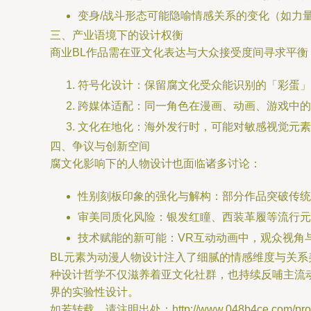
变身/战斗形态可能隐喻情感关系的变化（如力
三、产业语境下的设计权衡
商业BL作品需在亚文化表达与大众接受度间寻求平衡
符号化设计：保留腐文化受众能识别的「彩蛋」
跨媒体适配：同一角色在漫画、动画、游戏中的
文化在地化：海外发行时，可能对敏感视觉元素
四、争议与创新空间
腐文化影响下的人物设计也面临诸多讨论：
性别刻板印象的强化与解构：部分作品突破传统
审美同质化风险：银发红瞳、西装革履等流行元
技术赋能的新可能：VR互动动画中，观众视角
BL元素为动漫人物设计注入了细腻的情感维度与关
种设计哲学不仅滋养着亚文化社群，也持续反哺主流
界的实验性设计。
如若转载，请注明出处：http://www.048b4ce.com/produ