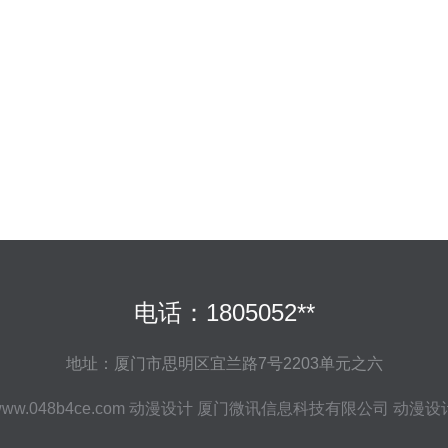
电话：1805052**
地址：厦门市思明区宜兰路7号2203单元之六
ww.048b4ce.com
动漫设计
厦门微讯信息科技有限公司
动漫设