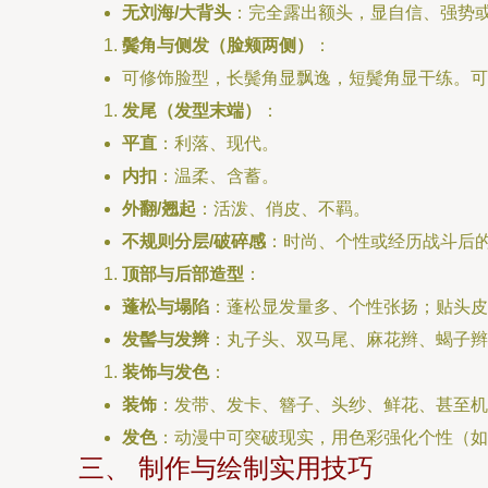
无刘海/大背头
：完全露出额头，显自信、强势
鬓角与侧发（脸颊两侧）
：
可修饰脸型，长鬓角显飘逸，短鬓角显干练。可
发尾（发型末端）
：
平直
：利落、现代。
内扣
：温柔、含蓄。
外翻/翘起
：活泼、俏皮、不羁。
不规则分层/破碎感
：时尚、个性或经历战斗后
顶部与后部造型
：
蓬松与塌陷
：蓬松显发量多、个性张扬；贴头皮
发髻与发辫
：丸子头、双马尾、麻花辫、蝎子辫
装饰与发色
：
装饰
：发带、发卡、簪子、头纱、鲜花、甚至机
发色
：动漫中可突破现实，用色彩强化个性（如
三、 制作与绘制实用技巧