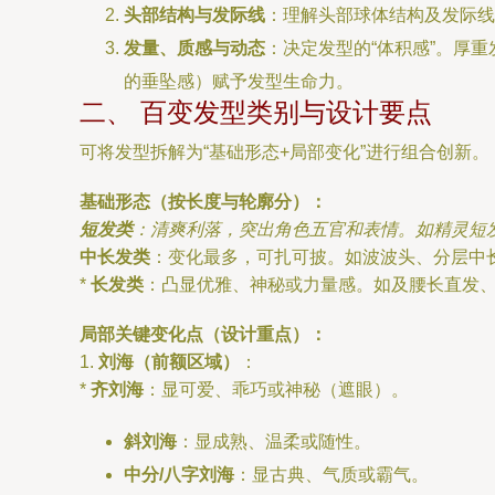
头部结构与发际线
：理解头部球体结构及发际线
发量、质感与动态
：决定发型的“体积感”。厚
的垂坠感）赋予发型生命力。
二、 百变发型类别与设计要点
可将发型拆解为“基础形态+局部变化”进行组合创新。
基础形态（按长度与轮廓分）：
短发类
：清爽利落，突出角色五官和表情。如精灵短
中长发类
：变化最多，可扎可披。如波波头、分层中
*
长发类
：凸显优雅、神秘或力量感。如及腰长直发
局部关键变化点（设计重点）：
1.
刘海（前额区域）
：
*
齐刘海
：显可爱、乖巧或神秘（遮眼）。
斜刘海
：显成熟、温柔或随性。
中分/八字刘海
：显古典、气质或霸气。