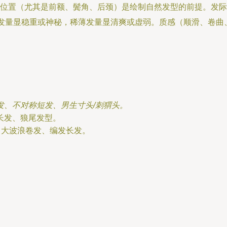
位置（尤其是前额、鬓角、后颈）是绘制自然发型的前提。发际
重发量显稳重或神秘，稀薄发量显清爽或虚弱。质感（顺滑、卷
发、不对称短发、男生寸头/刺猬头。
长发、狼尾发型。
、大波浪卷发、编发长发。