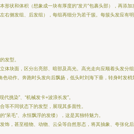
本形状和体积（想象成一块有厚度的“发片”包裹头部），再添
左右侧发组、后发组），每组再细分为若干簇。每簇头发应有明
的发型。
立体块面，区分出亮部、暗部及高光。高光走向应顺着头发分组
和角色动作。奔跑时头发向后飘扬，低头时刘海下垂，转身时发
现代挑染”、“机械发卡+波浪长发”。
合等不同状态下的发型，展现其多面性。
的“呆毛”、永恒飘浮的发缕），这是其独特魅力。
发饰，甚至植物、动物、云朵等自然形态，将其抽象、夸张化后