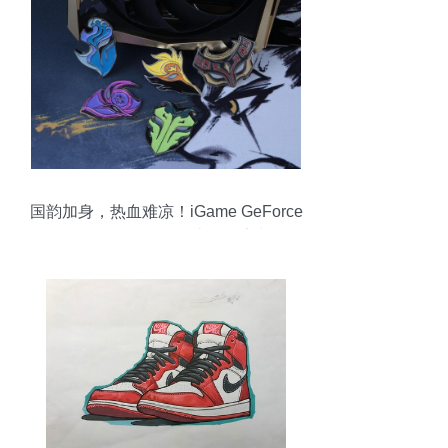
国韵加身，热血难凉！iGame GeForce
RTX 4070 Ti SUPER 雾山五行定制版OC
16GB 为动漫设计与高能游戏注入东方战
魂